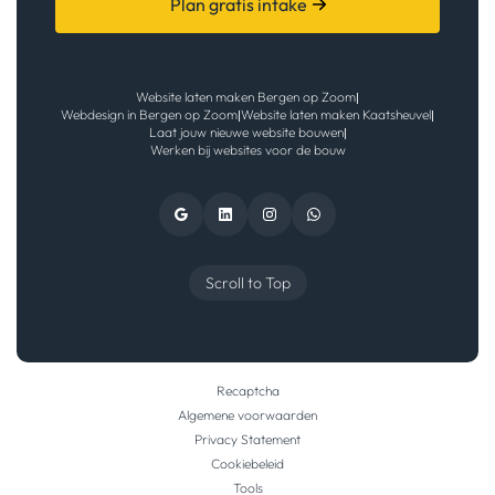
Plan gratis intake
Website laten maken Bergen op Zoom
|
Webdesign in Bergen op Zoom
Website laten maken Kaatsheuvel
|
|
Laat jouw nieuwe website bouwen
|
Werken bij websites voor de bouw
Scroll to Top
Recaptcha
Algemene voorwaarden
Privacy Statement
Cookiebeleid
Tools