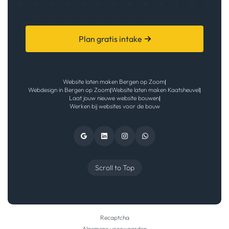
Plan gratis intake
Website laten maken Bergen op Zoom
|
Webdesign in Bergen op Zoom
Website laten maken Kaatsheuvel
|
|
Laat jouw nieuwe website bouwen
|
Werken bij websites voor de bouw
Scroll to Top
Recaptcha
Algemene voorwaarden