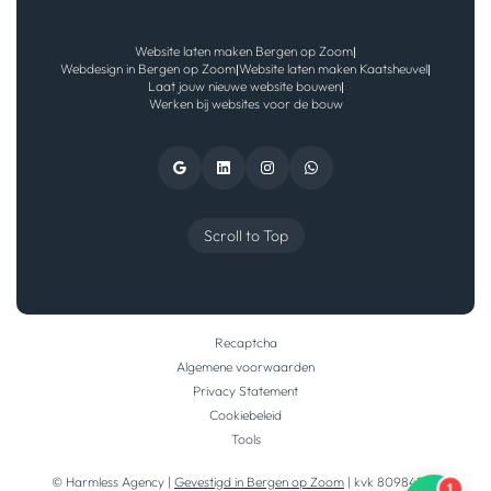
Website laten maken Bergen op Zoom
|
Webdesign in Bergen op Zoom
Website laten maken Kaatsheuvel
|
|
Laat jouw nieuwe website bouwen
|
Werken bij websites voor de bouw
Scroll to Top
Recaptcha
Algemene voorwaarden
Privacy Statement
Cookiebeleid
Tools
© Harmless Agency |
Gevestigd in Bergen op Zoom
| kvk 80984290
1