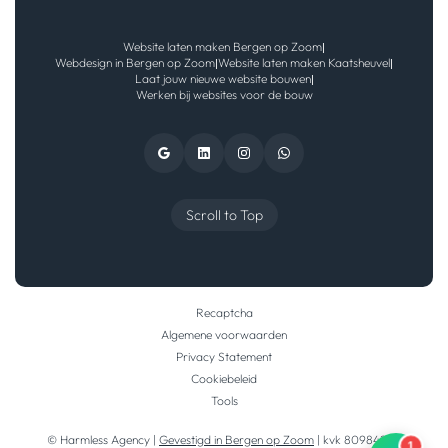
Website laten maken Bergen op Zoom
|
Webdesign in Bergen op Zoom
Website laten maken Kaatsheuvel
|
|
Laat jouw nieuwe website bouwen
|
Werken bij websites voor de bouw
Scroll to Top
Recaptcha
Algemene voorwaarden
Privacy Statement
Cookiebeleid
Tools
© Harmless Agency |
Gevestigd in Bergen op Zoom
| kvk 80984290
1