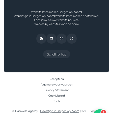
Website laten maken Bergen op Zoom
|
Webdesign in Bergen op Zoom
Website laten maken Kaatsheuvel
|
|
Laat jouw nieuwe website bouwen
|
Werken bij websites voor de bouw
Scroll to Top
Recaptcha
Algemene voorwaarden
Privacy Statement
Cookiebeleid
Tools
© Harmless Agency |
Gevestigd in Bergen op Zoom
| kvk 80984290
1