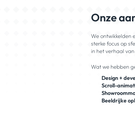
Onze aa
We ontwikkelden e
sterke focus op s
in het verhaal van
Wat we hebben g
Design + dev
Scroll-animat
Showroommo
Beeldrijke o