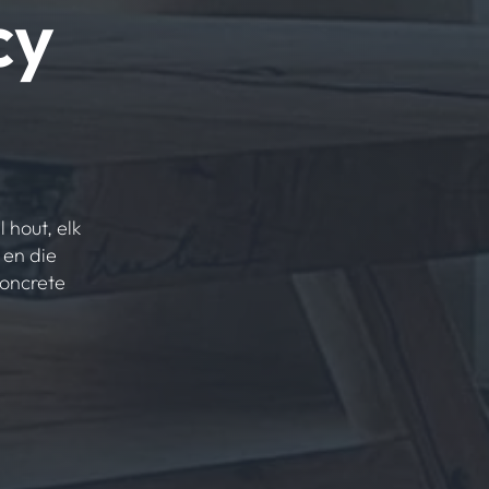
cy
 hout, elk
 en die
concrete