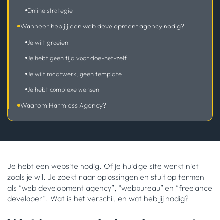
Online strategie
Wanneer heb jij een web development agency nodig?
Je wilt groeien
Je hebt geen tijd voor doe-het-zelf
Je wilt maatwerk, geen template
Je hebt complexe wensen
Waarom Harmless Agency?
Je hebt een website nodig. Of je huidige site werkt niet
zoals je wil. Je zoekt naar oplossingen en stuit op termen
als “web development agency”, “webbureau” en “freelance
developer”. Wat is het verschil, en wat heb jij nodig?