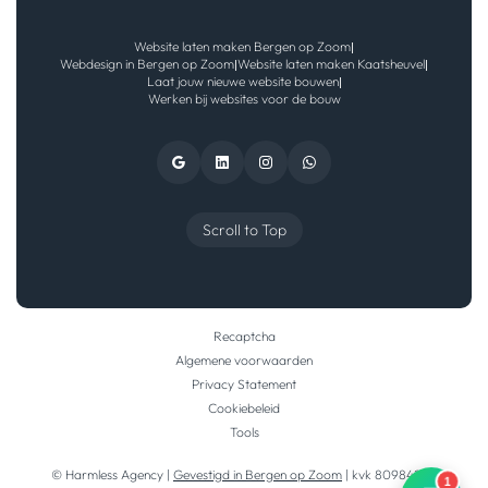
Website laten maken Bergen op Zoom
|
Webdesign in Bergen op Zoom
Website laten maken Kaatsheuvel
|
|
Laat jouw nieuwe website bouwen
|
Werken bij websites voor de bouw
Scroll to Top
Recaptcha
Algemene voorwaarden
Privacy Statement
Cookiebeleid
Tools
© Harmless Agency |
Gevestigd in Bergen op Zoom
| kvk 80984290
1