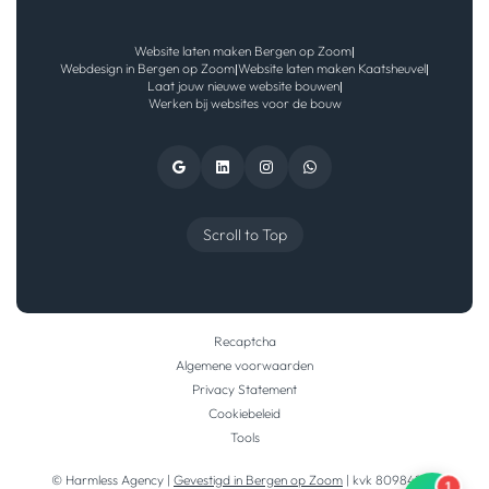
Website laten maken Bergen op Zoom
|
Webdesign in Bergen op Zoom
Website laten maken Kaatsheuvel
|
|
Laat jouw nieuwe website bouwen
|
Werken bij websites voor de bouw
Scroll to Top
Recaptcha
Algemene voorwaarden
Privacy Statement
Cookiebeleid
Tools
© Harmless Agency |
Gevestigd in Bergen op Zoom
| kvk 80984290
1