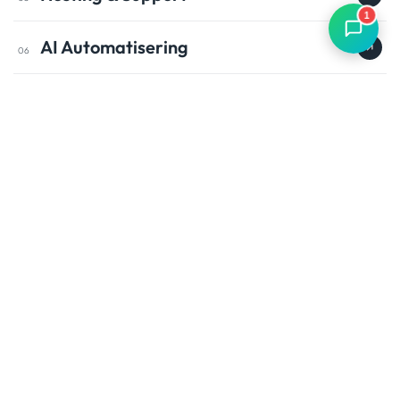
1
AI Automatisering
06
Het resultaat
Een snelle, strakke en functionele website die het
merk Utmost professioneel neerzet. Volledig in eigen
stijl, makkelijk te beheren én klaar om verder mee te
groeien.